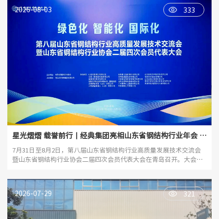
2026-08-03
333
星光熠熠 载誉前行丨经典集团亮相山东省钢结构行业年会 擘
画产业新蓝图
7月31日至8月2日，第八届山东省钢结构行业高质量发展技术交流会
暨山东省钢结构行业协会二届四次会员代表大会在青岛召开。大会
以"绿色化、智能化、国际化"为主题，汇聚中国工程院院士、全国工
程勘察设计大师、住建领域领导、行业协会专家、青年杰出人才、优
秀企业代表，共话钢结构产业高质量发展新图景。
2026-07-29
321